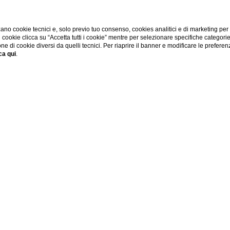
ano cookie tecnici e, solo previo tuo consenso, cookies analitici e di marketing per
di cookie clicca su “Accetta tutti i cookie” mentre per selezionare specifiche categori
one di cookie diversi da quelli tecnici. Per riaprire il banner e modificare le preferen
ca qui
.
Home
Esperienze
ESPERIENZE
E
sperienze e visite ispirazionali.