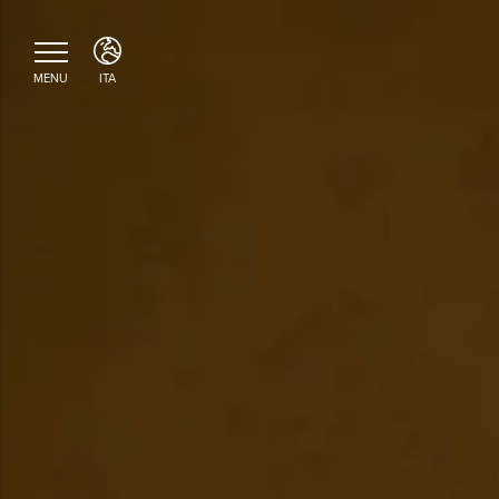
MENU
ITA
ITA
ENG