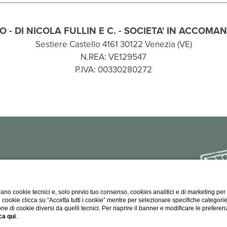
O - DI NICOLA FULLIN E C. - SOCIETA' IN ACCOMA
Sestiere Castello 4161 30122 Venezia (VE)
N.REA: VE129547
P.IVA: 00330280272
ano cookie tecnici e, solo previo tuo consenso, cookies analitici e di marketing per
di cookie clicca su “Accetta tutti i cookie” mentre per selezionare specifiche categori
one di cookie diversi da quelli tecnici. Per riaprire il banner e modificare le preferen
ca qui
.