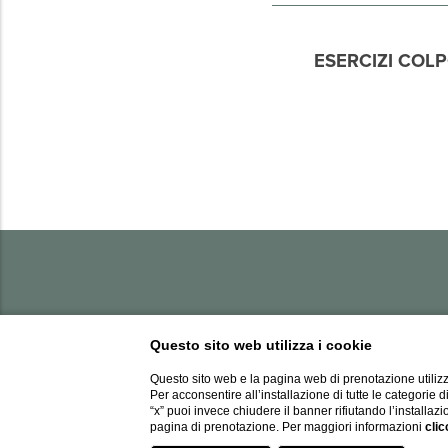
ESERCIZI COLP
Castello, 4161, Venezia VE, 30122 Italia
Questo sito web utilizza i cookie
tel:
+39 041 5227463
fax:
+39 041 2414640
Questo sito web e la pagina web di prenotazione utilizz
e-mail:
info@hotelwildner.com
Per acconsentire all’installazione di tutte le categorie 
“x” puoi invece chiudere il banner rifiutando l’installazi
CIN: IT027042A169E44Y7K
pagina di prenotazione. Per maggiori informazioni
clic