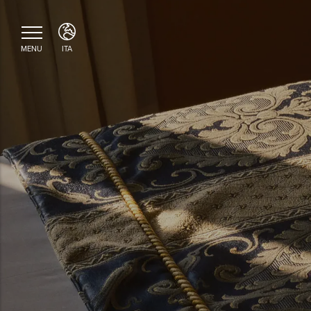
MENU
ITA
ITA
ENG